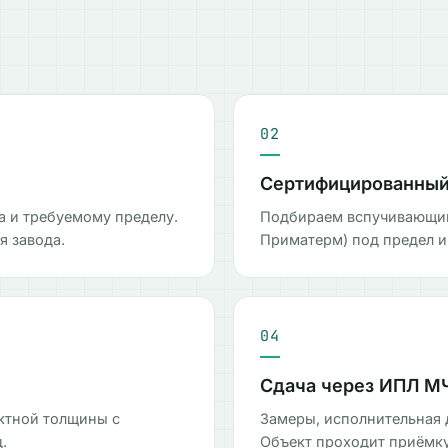
02
Сертифицированный 
а и требуемому пределу.
Подбираем вспучивающийся
 завода.
Приматерм) под предел и
04
Сдача через ИПЛ М
ектной толщины с
Замеры, исполнительная 
.
Объект проходит приёмку 