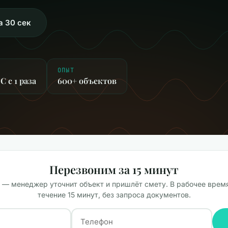
а 30 сек
ОПЫТ
 с 1 раза
600+ объектов
Перезвоним за 15 минут
 — менеджер уточнит объект и пришлёт смету. В рабочее врем
течение 15 минут, без запроса документов.