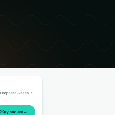
я перезваниваем в
Жду звонка
→