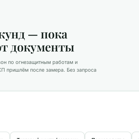
екунд — пока
ют документы
он по огнезащитным работам и
КП пришлём после замера. Без запроса