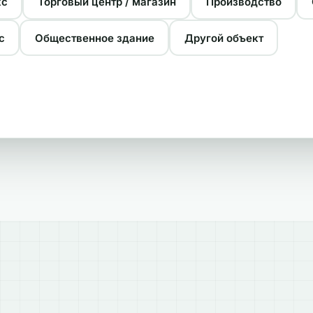
кс
Торговый центр / магазин
Производство
с
Общественное здание
Другой объект