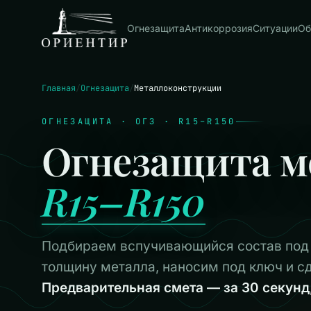
Огнезащита
Антикоррозия
Ситуации
Об
Главная
/
Огнезащита
/
Металлоконструкции
ОГНЕЗАЩИТА · ОГЗ · R15–R150
Огнезащита м
R15–R150
Подбираем вспучивающийся состав под
толщину металла, наносим под ключ и 
Предварительная смета — за 30 секунд