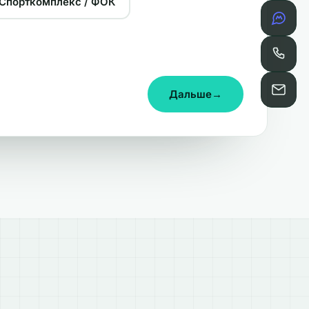
Спорткомплекс / ФОК
Дальше
→