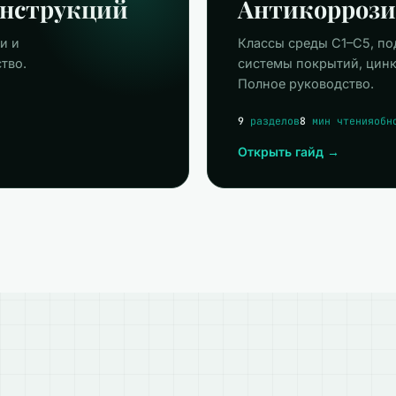
онструкций
Антикоррози
и и
Классы среды C1–C5, по
тво.
системы покрытий, цинк
Полное руководство.
9
разделов
8
мин чтения
обн
Открыть гайд →