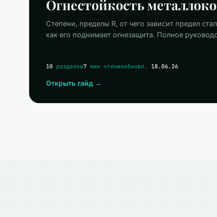
Огнестойкость металлок
Степени, пределы R, от чего зависит предел стал
как его поднимает огнезащита. Полное руководс
10
разделов
7
мин чтения
обновл.
18.06.26
Открыть гайд →