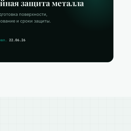
йная защита металла
дготовка поверхности,
ование и сроки защиты.
овл.
22.06.26