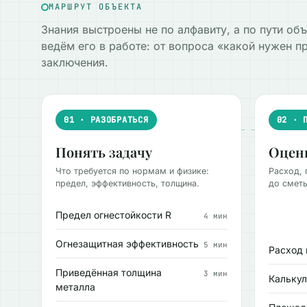
МАРШРУТ ОБЪЕКТА
Знания выстроены не по алфавиту, а по пути об
ведём его в работе: от вопроса «какой нужен п
заключения.
01 · РАЗОБРАТЬСЯ
02 · 
Понять задачу
Оцен
Что требуется по нормам и физике:
Расход, 
предел, эффективность, толщина.
до сметы
Предел огнестойкости R
4 мин
Огнезащитная эффективность
5 мин
Расход 
Приведённая толщина
3 мин
Кальку
металла