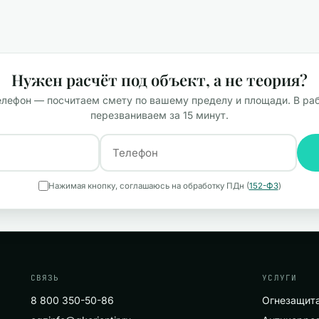
Нужен расчёт под объект, а не теория?
елефон — посчитаем смету по вашему пределу и площади. В ра
перезваниваем за 15 минут.
Нажимая кнопку, соглашаюсь на обработку ПДн (
152-ФЗ
)
СВЯЗЬ
УСЛУГИ
8 800 350-50-86
Огнезащита